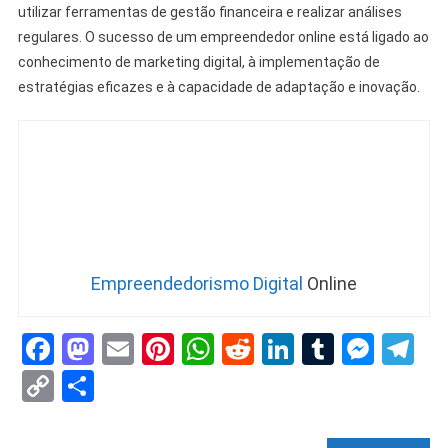
utilizar ferramentas de gestão financeira e realizar análises
regulares. O sucesso de um empreendedor online está ligado ao
conhecimento de marketing digital, à implementação de
estratégias eficazes e à capacidade de adaptação e inovação.
Empreendedorismo Digital
Online
Facebook
Mastodon
Email
Pinterest
WhatsApp
Reddit
LinkedIn
Tumblr
Mess
Te
Copy
Share
Link