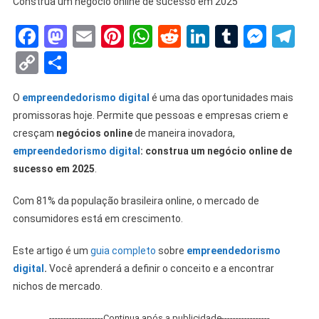
Construa um negócio online de sucesso em 2025
Facebook
Mastodon
Email
Pinterest
WhatsApp
Reddit
LinkedIn
Tumblr
Mess
Te
Copy
Share
Link
O
empreendedorismo digital
é uma das oportunidades mais
promissoras hoje. Permite que pessoas e empresas criem e
cresçam
negócios online
de maneira inovadora,
empreendedorismo digital
: construa um negócio online de
sucesso em 2025
.
Com 81% da população brasileira online, o mercado de
consumidores está em crescimento.
Este artigo é um
guia completo
sobre
empreendedorismo
digital
.
Você aprenderá a definir o conceito e a encontrar
nichos de mercado.
-------------------Continua após a publicidade-----------------