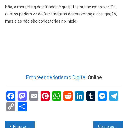
Não, o marketing de afiliados é gratuito para se inscrever. Os
custos podem vir de ferramentas de marketing e divulgação,
mas elas não são obrigatórias no início.
Empreendedorismo Digital
Online
Facebook
Mastodon
Email
Pinterest
WhatsApp
Reddit
LinkedIn
Tumblr
Mess
Te
Copy
Share
Link
Empreendedorismo digital: Construa um negócio online de sucesso em 2025
Como começar um negócio online do zero: guia completo para iniciantes em 2025