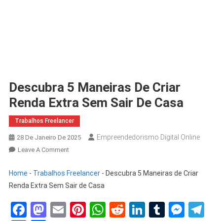
Descubra 5 Maneiras De Criar
Renda Extra Sem Sair De Casa
Trabalhos Freelancer
Empreendedorismo Digital Online
28 De Janeiro De 2025
Leave A Comment
Home
-
Trabalhos Freelancer
-
Descubra 5 Maneiras de Criar
Renda Extra Sem Sair de Casa
Facebook
Mastodon
Email
Pinterest
WhatsApp
Reddit
LinkedIn
Tumblr
Mess
Te