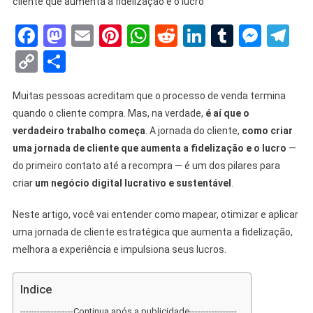
cliente que aumenta a fidelização e o lucro
Facebook
Mastodon
Email
Pinterest
WhatsApp
Reddit
LinkedIn
Tumblr
Mess
Te
Copy
Share
Link
Muitas pessoas acreditam que o processo de venda termina
quando o cliente compra. Mas, na verdade,
é aí que o
verdadeiro trabalho começa
. A jornada do cliente,
como criar
uma jornada de cliente que aumenta a fidelização e o lucro
—
do primeiro contato até a recompra — é um dos pilares para
criar
um negócio digital lucrativo e sustentável
.
Neste artigo, você vai entender como mapear, otimizar e aplicar
uma jornada de cliente estratégica que aumenta a fidelização,
melhora a experiência e impulsiona seus lucros.
Indice
-------------------Continua após a publicidade-----------------