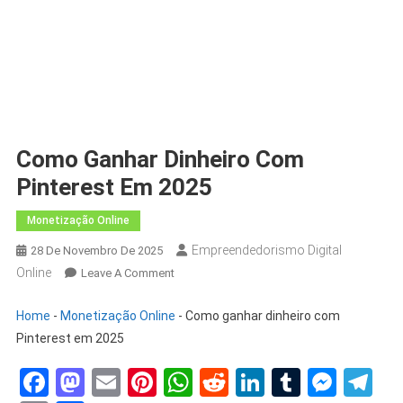
Como Ganhar Dinheiro Com
Pinterest Em 2025
Monetização Online
Empreendedorismo Digital
28 De Novembro De 2025
Online
Leave A Comment
Home
-
Monetização Online
-
Como ganhar dinheiro com
Pinterest em 2025
Facebook
Mastodon
Email
Pinterest
WhatsApp
Reddit
LinkedIn
Tumblr
Mess
Te