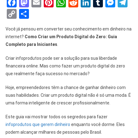
Facebook
Mastodon
Email
Pinterest
WhatsApp
Reddit
LinkedIn
Tumblr
Mess
Te
Copy
Share
Link
Você já pensou em converter seu conhecimento em dinheiro na
internet?
Como Criar um Produto Digital do Zero: Guia
Completo para Iniciantes
.
Criar infoprodutos pode ser a solução para sua liberdade
financeira online. Mas como fazer um produto digital do zero
que realmente faça sucesso no mercado?
Hoje, empreendedores têm a chance de ganhar dinheiro com
suas habilidades. Criar um produto digital não é só uma moda. É
uma forma inteligente de crescer profissionalmente.
Este guia vai mostrar todos os segredos para fazer
infoprodutos que gerem dinheiro
enquanto você dorme. Eles
podem alcançar milhares de pessoas pelo Brasil.