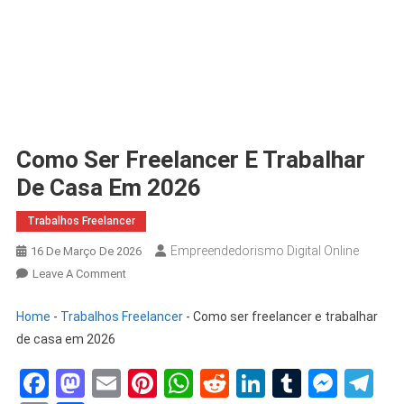
Como Ser Freelancer E Trabalhar
De Casa Em 2026
Trabalhos Freelancer
Empreendedorismo Digital Online
16 De Março De 2026
Leave A Comment
Home
-
Trabalhos Freelancer
-
Como ser freelancer e trabalhar
de casa em 2026
Facebook
Mastodon
Email
Pinterest
WhatsApp
Reddit
LinkedIn
Tumblr
Mess
Te